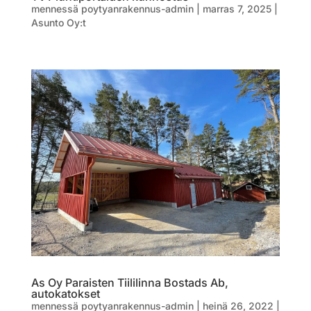
mennessä
poytyanrakennus-admin
|
marras 7, 2025
|
Asunto Oy:t
As Oy Paraisten Tiililinna Bostads Ab,
autokatokset
mennessä
poytyanrakennus-admin
|
heinä 26, 2022
|