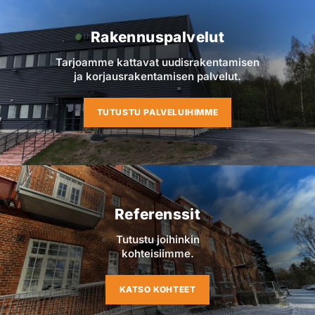
Rakennuspalvelut
Tarjoamme kattavat uudisrakentamisen
ja korjausrakentamisen palvelut.
TUTUSTU PALVELUIHIMME
Referenssit
Tutustu joihinkin
kohteisiimme.
KATSO KOHTEET