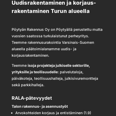
Uudis­rakentaminen ja korjaus­
rakentaminen Turun alueella
Pöytyän Rakennus Oy on Pöytyällä perustettu mutta
vuosien saatossa turkulaistunut perheyritys.
Teemme rakennusurakointia Varsinais-Suomen
alueella päätoimialanamme uudis- ja
korjausrakentaminen.
Teemme
isoja projekteja julkiselle sektorille,
yrityksille ja teollisuudelle
: palvelutaloja,
päiväkoteja, teollisuushalleja, julkisivuremontteja
sekä parkkihalleja.
RALA-pätevyydet
Talon rakennus- ja asennustyöt
Arvokohteiden korjaus ja entistäminen (1.9)