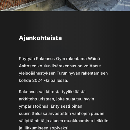
Ajankohtaista
Pöytyän Rakennus Oy:n rakentama Wäinö
Aaltosen koulun lisärakennus on voittanut
yleisöäänestyksen Turun hyvän rakentamisen
kohde 2024 -kilpailussa.
Rakennus sai kiitosta tyylikkäästä
arkkitehtuuristaan, joka sulautuu hyvin
ympäristöönsä. Erityisesti pihan
suunnittelussa arvostettiin vanhojen puiden
säilyttämistä ja alueen muokkaamista leikkiin
ja liikkumiseen sopivaksi.