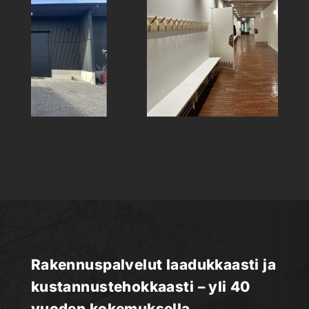
Rakennus­palvelut laadukkaasti ja
kustannus­tehokkaasti – yli 40
vuoden kokemuksella