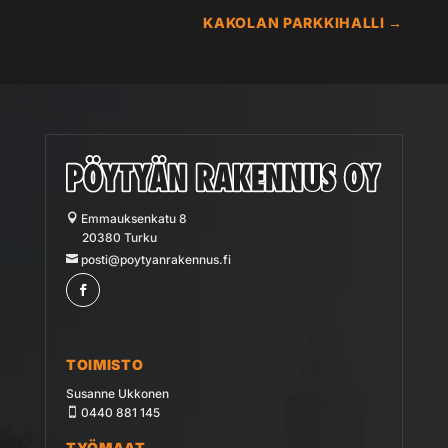
KAKOLAN PARKKIHALLI
→
Emmauksenkatu 8
20380 Turku
posti@poytyanrakennus.fi
TOIMISTO
Susanne Ukkonen
0440 881 145
TYÖMAAT