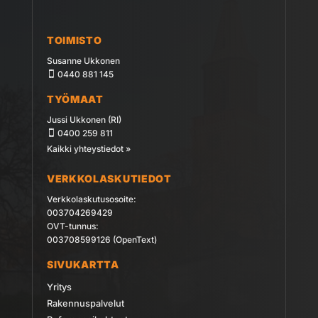
TOIMISTO
Susanne Ukkonen
0440 881 145
TYÖMAAT
Jussi Ukkonen (RI)
0400 259 811
Kaikki yhteystiedot »
VERKKOLASKUTIEDOT
Verkkolaskutusosoite:
003704269429
OVT-tunnus:
003708599126 (OpenText)
SIVUKARTTA
Yritys
Rakennuspalvelut