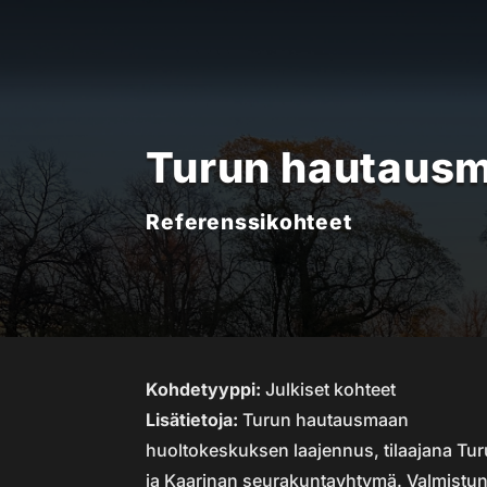
Turun hautausm
Referenssikohteet
Kohdetyyppi:
Julkiset kohteet
Lisätietoja:
Turun hautausmaan
huoltokeskuksen laajennus, tilaajana Tu
ja Kaarinan seurakuntayhtymä. Valmistu