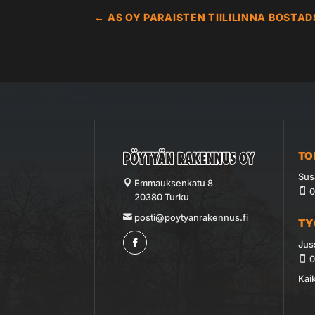
←
AS OY PARAISTEN TIILILINNA BOSTA
TO
Sus
Emmauksenkatu 8
0
20380 Turku
posti@poytyanrakennus.fi
T
Jus
0
Kaik