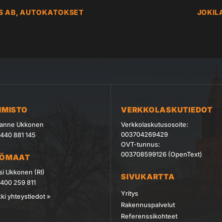
DS AB, AUTOKATOKSET
JOKIL
IMISTO
VERKKOLASKUTIEDOT
anne Ukkonen
Verkkolaskutusosoite:
003704269429
440 881 145
OVT-tunnus:
003708599126 (OpenText)
YÖMAAT
si Ukkonen (RI)
SIVUKARTTA
400 259 811
Yritys
ki yhteystiedot »
Rakennuspalvelut
Referenssikohteet