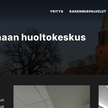
YRITYS
RAKENNUSPALVELUT
aan huoltokeskus
run
nut