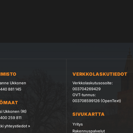
IMISTO
VERKKOLASKUTIEDOT
anne Ukkonen
Verkkolaskutusosoite:
003704269429
440 881 145
OVT-tunnus:
003708599126 (OpenText)
YÖMAAT
si Ukkonen (RI)
SIVUKARTTA
400 259 811
Yritys
ki yhteystiedot »
Rakennuspalvelut