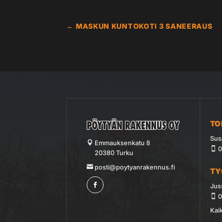
←
MASKUN KUNTOKOTI 3 SANEERAUS
TO
Sus
Emmauksenkatu 8
0
20380 Turku
posti@poytyanrakennus.fi
T
Jus
0
Kaik