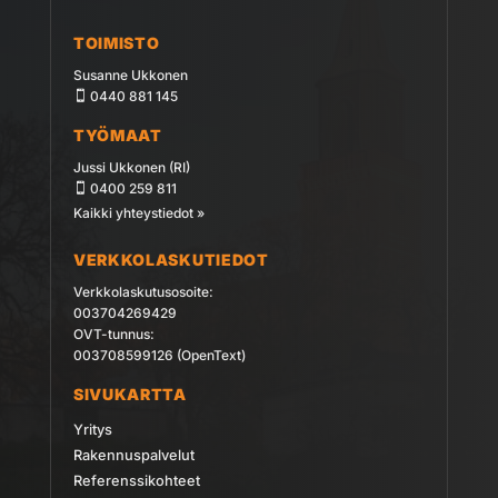
TOIMISTO
Susanne Ukkonen
0440 881 145
TYÖMAAT
Jussi Ukkonen (RI)
0400 259 811
Kaikki yhteystiedot »
VERKKOLASKUTIEDOT
Verkkolaskutusosoite:
003704269429
OVT-tunnus:
003708599126 (OpenText)
SIVUKARTTA
Yritys
Rakennuspalvelut
Referenssikohteet